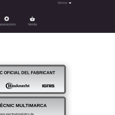
Idioma
eparacions
Venda
C OFICIAL DEL FABRICANT
TÈCNIC MULTIMARCA
em electrodomèstics de