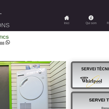
T
Inici
Qui som
R
ONS
TICS
488
SERVEI TÈCNI
SERVEI 
Repar