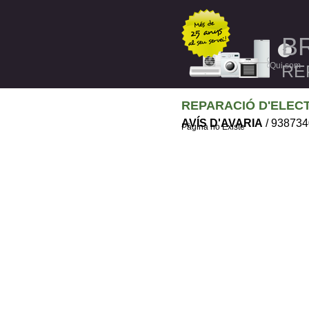
B
Inici
Qui som
RE
REPARACIÓ D'ELEC
AVÍS D'AVARIA
/ 938734
Pàgina no Existe